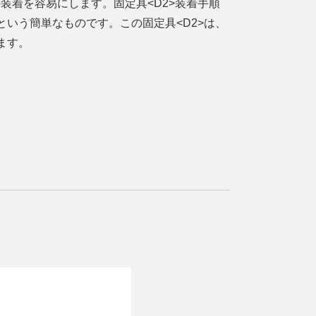
装着を容易にします。固定具<D2>装着手順
いう簡単なものです。この固定具<D2>は、
ます。