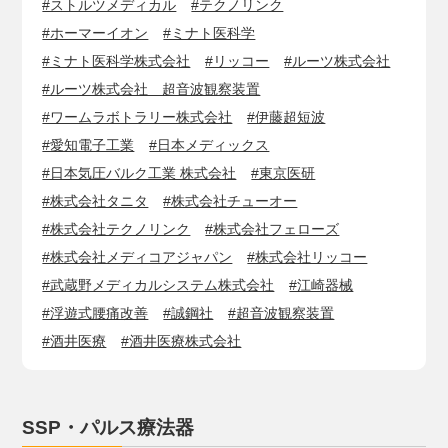
#ストルツメディカル
#テクノリンク
#ホーマーイオン
#ミナト医科学
#ミナト医科学株式会社
#リッコー
#ルーツ株式会社
#ルーツ株式会社 超音波観察装置
#ワームラボトラリー株式会社
#伊藤超短波
#愛知電子工業
#日本メディックス
#日本気圧バルク工業 株式会社
#東京医研
#株式会社タニタ
#株式会社チューオー
#株式会社テクノリンク
#株式会社フェローズ
#株式会社メディコアジャパン
#株式会社リッコー
#武蔵野メディカルシステム株式会社
#江崎器械
#浮遊式腰痛改善
#誠鋼社
#超音波観察装置
#酒井医療
#酒井医療株式会社
SSP・パルス療法器