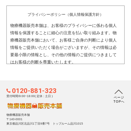
プライバシーポリシー（個人情報保護方針）
物療機器販売本舗は、お客様のプライバシーに係わる個人
情報を保護することに細心の注意を払い取り組みます。物
療機器販売本舗において、お客様ご自身の判断により個人
情報をご提供いただく場合がございますが、その情報は必
要最小限の情報とし、その他の情報のご提供につきまして
はお客様の判断を尊重いたします。
1. 個人情報の収集および利用目的について
物療機器販売本舗では依頼者・相談者をはじめとする個人
0120-881-323
情報を取得する場合、利用目的を明示し、適正かつ公正な
受付時間/9:00~18:00( 定休 : 土日 )
ページ
手段によって行ないます。取得した個人情報は、以下の目
TOPへ
的の範囲内で利用いたします。
［利用目的］
物療機器販売本舗
〒140-0001
ご相談・お問い合わせへの回答および関連するご連絡のた
東京都品川区北品川1丁目9番7号 トップルーム品川1015
め