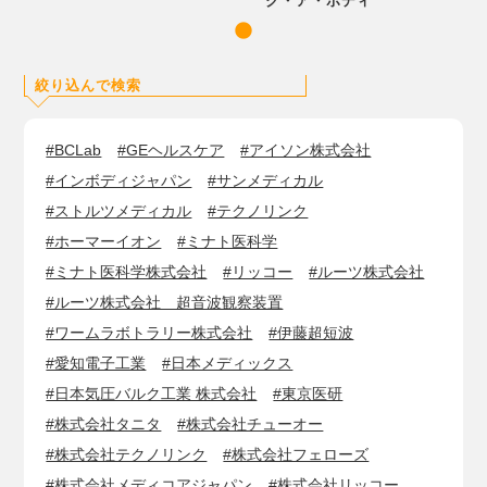
ク・ア・ボディ
絞り込んで検索
#BCLab
#GEヘルスケア
#アイソン株式会社
#インボディジャパン
#サンメディカル
#ストルツメディカル
#テクノリンク
#ホーマーイオン
#ミナト医科学
#ミナト医科学株式会社
#リッコー
#ルーツ株式会社
#ルーツ株式会社 超音波観察装置
#ワームラボトラリー株式会社
#伊藤超短波
#愛知電子工業
#日本メディックス
#日本気圧バルク工業 株式会社
#東京医研
#株式会社タニタ
#株式会社チューオー
#株式会社テクノリンク
#株式会社フェローズ
#株式会社メディコアジャパン
#株式会社リッコー