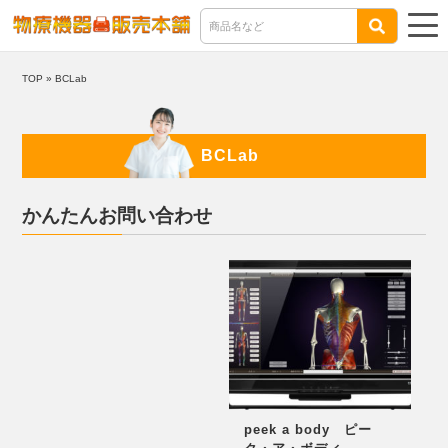
TOP
»
BCLab
BCLab
かんたんお問い合わせ
peek a body ピー