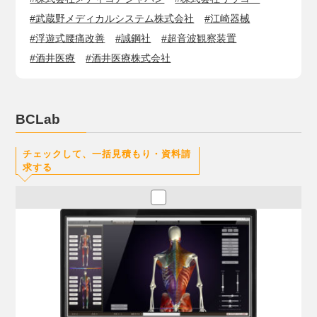
#武蔵野メディカルシステム株式会社
#江崎器械
#浮遊式腰痛改善
#誠鋼社
#超音波観察装置
#酒井医療
#酒井医療株式会社
BCLab
チェックして、一括見積もり・資料請
求する