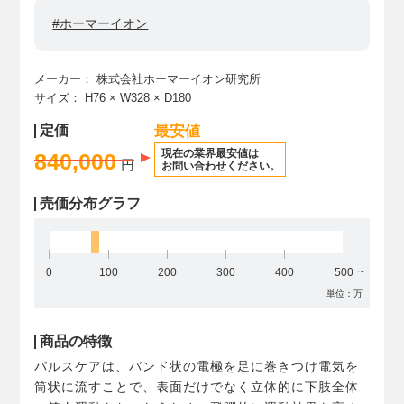
#ホーマーイオン
メーカー：
株式会社ホーマーイオン研究所
サイズ：
H76
× W328
× D180
定価
最安値
現在の業界最安値は
840,000
円
お問い合わせください。
売価分布グラフ
0
100
200
300
400
500
単位：万
商品の特徴
パルスケアは、バンド状の電極を足に巻きつけ電気を
筒状に流すことで、表面だけでなく立体的に下肢全体