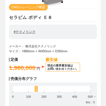
EMSトレーニング機器
セラピム ボディ Ｅ８
#テクノリンク
メーカー：
株式会社テクノリンク
サイズ：
H960mm
× W450mm
× D350mm
定価
最安値
現在の業界最安値は
1,980,000
円
お問い合わせください。
売価分布グラフ
0
100
200
300
400
500
単位：万