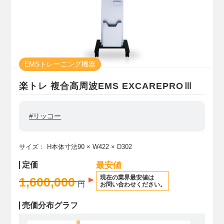
EMSトレーニング機器
楽トレ 複合高周波EMS EXCAREPROⅢ
#リッコー
サイズ：
H本体寸法90
× W422
× D302
定価
最安値
現在の業界最安値は
1,600,000
円
お問い合わせください。
売価分布グラフ