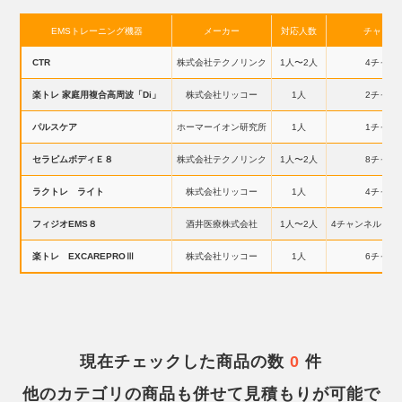
EMSトレーニング機器
メーカー
対応人数
チャンネ
CTR
株式会社テクノリンク
1人〜2人
4チャン
楽トレ 家庭用複合高周波「Di」
株式会社リッコー
1人
2チャン
パルスケア
ホーマーイオン研究所
1人
1チャン
セラピムボディＥ８
株式会社テクノリンク
1人〜2人
8チャン
ラクトレ ライト
株式会社リッコー
1人
4チャン
フィジオEMS８
酒井医療株式会社
1人〜2人
4チャンネル（8
楽トレ EXCAREPROⅢ
株式会社リッコー
1人
6チャン
現在チェックした商品の数
0
件
他のカテゴリの商品も併せて見積もりが可能で