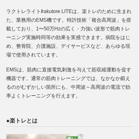
ラクトレライト
/
rakutore LITEは、楽トレのために生まれ
た、
業務用の
EMS機です。特許技術「複合高周波」を搭
載しており、
1〜50万Hzの広く・力強い波形
で筋肉トレ
ーニング実施時同等の効果を実感できます。病院をはじ
め、整骨院、介護施設、デイサービスなど、あらゆる現
場で使用されています。
EMSは、筋肉に直接電気刺激を与えて筋収縮運動を促す
機器です。通常の筋肉トレーニングでは、なかなか鍛え
るのがむずかしい箇所にも、中周波～高周波の電流で効
率よくトレーニングを行えます。
●楽トレとは