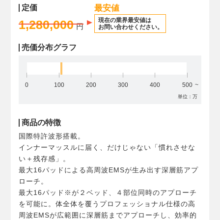
定価
最安値
現在の業界最安値は
1,280,000
円
お問い合わせください。
売価分布グラフ
0
100
200
300
400
500
単位：万
商品の特徴
国際特許波形搭載。
インナーマッスルに届く、だけじゃない「慣れさせな
い＋残存感」。
最大16パッドによる高周波EMSが生み出す深層筋アプ
ローチ。
最大16パッド※が２ベッド、４部位同時のアプローチ
を可能に。体全体を覆うプロフェッショナル仕様の高
周波EMSが広範囲に深層筋までアプローチし、効率的