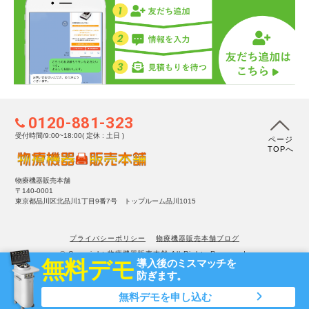
0120-881-323
受付時間/9:00~18:00( 定休 : 土日 )
ページ
TOPへ
物療機器販売本舗
〒140-0001
東京都品川区北品川1丁目9番7号 トップルーム品川1015
プライバシーポリシー
物療機器販売本舗ブログ
© Copyright 物療機器販売本舗 All Rights Reserved.
無料デモ
導入後のミスマッチを
防ぎます。
無料デモを申し込む