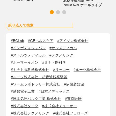
MC-780A-N
波数体組成計 MC-
波
780MA-N ポールタイプ
9
絞り込んで検索
#BCLab
#GEヘルスケア
#アイソン株式会社
#インボディジャパン
#サンメディカル
#ストルツメディカル
#テクノリンク
#ホーマーイオン
#ミナト医科学
#ミナト医科学株式会社
#リッコー
#ルーツ株式会社
#ルーツ株式会社 超音波観察装置
#ワームラボトラリー株式会社
#伊藤超短波
#愛知電子工業
#日本メディックス
#日本気圧バルク工業 株式会社
#東京医研
#株式会社タニタ
#株式会社チューオー
#株式会社テクノリンク
#株式会社フェローズ