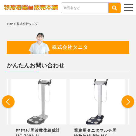
TOP
»
株式会社タニタ
株式会社タニタ
かんたんお問い合わせ
周
ﾀﾆﾀﾏﾙﾁ周波数体組成計
業務用タニタマルチ周