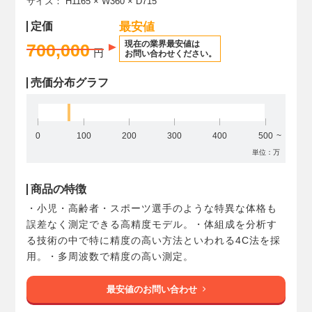
サイズ：
H1165
× W360
× D715
定価
最安値
現在の業界最安値は
700,000
円
お問い合わせください。
売価分布グラフ
0
100
200
300
400
500
単位：万
商品の特徴
・小児・高齢者・スポーツ選手のような特異な体格も
誤差なく測定できる高精度モデル。・体組成を分析す
る技術の中で特に精度の高い方法といわれる4C法を採
用。・多周波数で精度の高い測定。
最安値のお問い合わせ