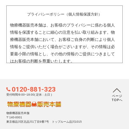
プライバシーポリシー（個人情報保護方針）
物療機器販売本舗は、お客様のプライバシーに係わる個人
情報を保護することに細心の注意を払い取り組みます。物
療機器販売本舗において、お客様ご自身の判断により個人
情報をご提供いただく場合がございますが、その情報は必
要最小限の情報とし、その他の情報のご提供につきまして
はお客様の判断を尊重いたします。
1. 個人情報の収集および利用目的について
物療機器販売本舗では依頼者・相談者をはじめとする個人
0120-881-323
情報を取得する場合、利用目的を明示し、適正かつ公正な
受付時間/9:00~18:00( 定休 : 土日 )
ページ
手段によって行ないます。取得した個人情報は、以下の目
TOPへ
的の範囲内で利用いたします。
［利用目的］
物療機器販売本舗
〒140-0001
ご相談・お問い合わせへの回答および関連するご連絡のた
東京都品川区北品川1丁目9番7号 トップルーム品川1015
め