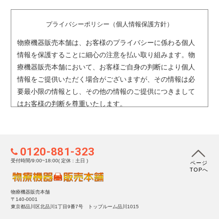
プライバシーポリシー（個人情報保護方針）
物療機器販売本舗は、お客様のプライバシーに係わる個人
情報を保護することに細心の注意を払い取り組みます。物
療機器販売本舗において、お客様ご自身の判断により個人
情報をご提供いただく場合がございますが、その情報は必
要最小限の情報とし、その他の情報のご提供につきまして
はお客様の判断を尊重いたします。
1. 個人情報の収集および利用目的について
物療機器販売本舗では依頼者・相談者をはじめとする個人
0120-881-323
情報を取得する場合、利用目的を明示し、適正かつ公正な
受付時間/9:00~18:00( 定休 : 土日 )
ページ
手段によって行ないます。取得した個人情報は、以下の目
TOPへ
的の範囲内で利用いたします。
［利用目的］
物療機器販売本舗
〒140-0001
ご相談・お問い合わせへの回答および関連するご連絡のた
東京都品川区北品川1丁目9番7号 トップルーム品川1015
め